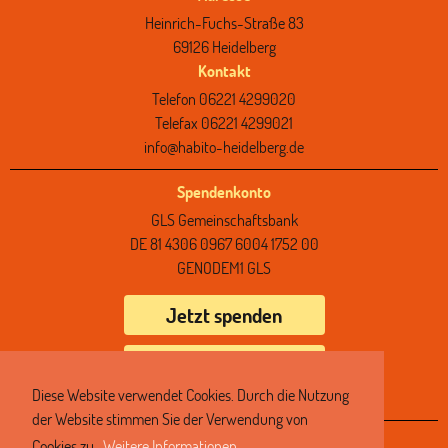
Heinrich-Fuchs-Straße 83
69126 Heidelberg
Kontakt
Telefon 06221 4299020
Telefax 06221 4299021
info@habito-heidelberg.de
Spendenkonto
GLS Gemeinschaftsbank
DE 81 4306 0967 6004 1752 00
GENODEM1 GLS
Jetzt spenden
Spende über PayPal
Diese Website verwendet Cookies. Durch die Nutzung
der Website stimmen Sie der Verwendung von
Navigation
Cookies zu.
Weitere Informationen